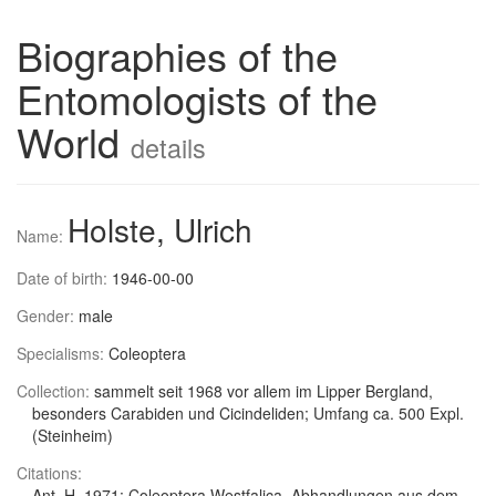
Biographies of the
Entomologists of the
World
details
Holste, Ulrich
Name:
Date of birth:
1946-00-00
Gender:
male
Specialisms:
Coleoptera
Collection:
sammelt seit 1968 vor allem im Lipper Bergland,
besonders Carabiden und Cicindeliden; Umfang ca. 500 Expl.
(Steinheim)
Citations:
Ant, H. 1971: Coleoptera Westfalica. Abhandlungen aus dem