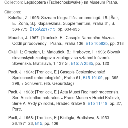
Collection:
Lepidoptera (Tschechoslowakei) im Museum Praha.
Citations:
Koleška, Z. 1995: Seznam biografii čs. entomologů. 15. [Šafr,
E.- Žoha, S.]. Klapalekiana, Supplementum, Praha 31, S.
564-775,
B15:A2217:15
, pp. 634-635
Moucha, J. 1967: [Tronicek, E.] Casopis Narodniho Muzea.
Oddil prirodovendy - Praha., Praha 136,
B15 10582b
, pp. 218
Okáli, I.; Országh, I.; Matoušek, B.; Hrabovec, I. 1996: Slovník
slovenských zoológov a zoológov so vzťahmi k územiu
Slovenska. Bratislava, 1-137 S.,
B15: A 2585
, pp. 120
Paclt, J. 1964: [Tronicek, E.] Casopis Ceskoslovenské
Spolecnosti entomologické , Praha 61,
B15 10109
, pp. 395-
396, + Schr.verz. (65. Geburtstag)
Paclt, J. 1968: [Tronicek, E.] Acta Musei Reginaehradecensis.
Ser. A: scientiae naturales = Prace Musea v Hradci Králové,
Serie A: V?dy p?írodni., Hradec Králov 9,
B15 11419
, pp. 27,
Portr.
Paclt, J. 1968: [Tronicek, E.] Biológia, Bratislava, 8.1953 -
26.1971 23,
B15
, pp. 406