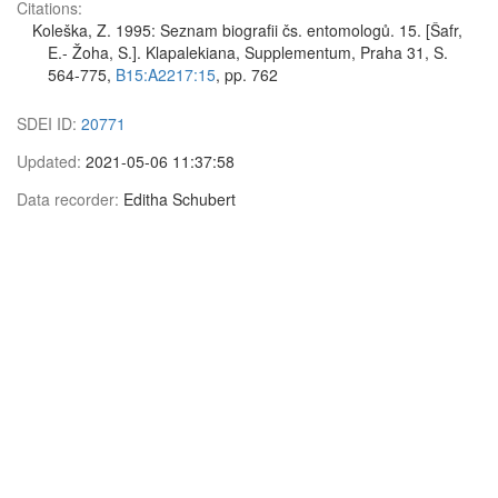
Citations:
Koleška, Z. 1995: Seznam biografii čs. entomologů. 15. [Šafr,
E.- Žoha, S.]. Klapalekiana, Supplementum, Praha 31, S.
564-775,
B15:A2217:15
, pp. 762
SDEI ID:
20771
Updated:
2021-05-06 11:37:58
Data recorder:
Editha Schubert