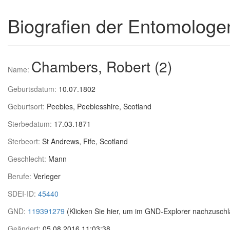
Biografien der Entomologe
Chambers, Robert (2)
Name:
Geburtsdatum:
10.07.1802
Geburtsort:
Peebles, Peeblesshire, Scotland
Sterbedatum:
17.03.1871
Sterbeort:
St Andrews, Fife, Scotland
Geschlecht:
Mann
Berufe:
Verleger
SDEI-ID:
45440
GND:
119391279
(Klicken Sie hier, um im GND-Explorer nachzuschl
Geändert:
05.08.2016 11:03:38