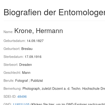
Biografien der Entomologe
Krone, Hermann
Name:
Geburtsdatum:
14.09.1827
Geburtsort:
Breslau
Sterbedatum:
17.09.1916
Sterbeort:
Dresden
Geschlecht:
Mann
Berufe:
Fotograf ; Publizist
Bemerkung:
Photograph, zuletzt Dozent a. d. Techn. Hochschule D
SDEI-ID:
48496
GND:
119521105
(Klicken Sie hier, um im GND-Explorer nachzuschl