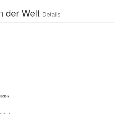
n der Welt
Details
resden
agen.)