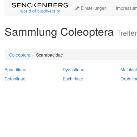
Einstellungen
Impressu
Sammlung Coleoptera
Treffer
Coleoptera
Scarabaeidae
Aphodiinae
Dynastinae
Melolon
Cetoniinae
Euchirinae
Orphnin