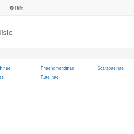
m
Hilfe
liste
thinae
Phaenomeridinae
Scarabaeinae
ae
Rutelinae