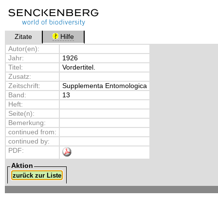
Zitate
Hilfe
Autor(en):
Jahr:
1926
Titel:
Vordertitel.
Zusatz:
Zeitschrift:
Supplementa Entomologica
Band:
13
Heft:
Seite(n):
Bemerkung:
continued from:
continued by:
PDF:
Aktion