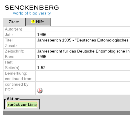
Zitate
Hilfe
Autor(en):
Jahr:
1996
Titel:
Jahresberich 1995 - "Deutsches Entomologisches I
Zusatz:
Zeitschrift:
Jahresbericht für das Deutsche Entomologische Ins
Band:
1995
Heft:
Seite(n):
1-52
Bemerkung:
continued from:
continued by:
PDF:
Aktion