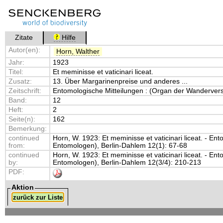
Zitate
Hilfe
Autor(en):
Horn, Walther
Jahr:
1923
Titel:
Et meminisse et vaticinari liceat.
Zusatz:
13. Über Margarinenpreise und anderes ...
Zeitschrift:
Entomologische Mitteilungen : (Organ der Wanderve
Band:
12
Heft:
2
Seite(n):
162
Bemerkung:
continued
Horn, W. 1923: Et meminisse et vaticinari liceat. - 
from:
Entomologen), Berlin-Dahlem 12(1): 67-68
continued
Horn, W. 1923: Et meminisse et vaticinari liceat. - 
by:
Entomologen), Berlin-Dahlem 12(3/4): 210-213
PDF:
Aktion