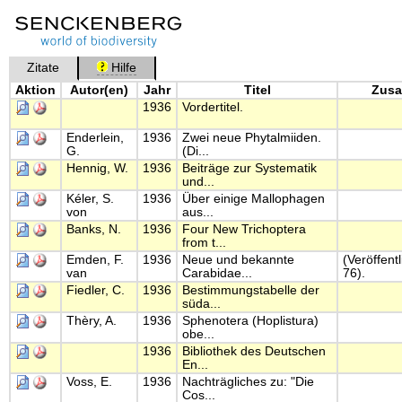
Zitate
Hilfe
Aktion
Autor(en)
Jahr
Titel
Zusa
1936
Vordertitel.
Enderlein,
1936
Zwei neue Phytalmiiden.
G.
(Di...
Hennig, W.
1936
Beiträge zur Systematik
und...
Kéler, S.
1936
Über einige Mallophagen
von
aus...
Banks, N.
1936
Four New Trichoptera
from t...
Emden, F.
1936
Neue und bekannte
(Veröffent
van
Carabidae...
76).
Fiedler, C.
1936
Bestimmungstabelle der
süda...
Thèry, A.
1936
Sphenotera (Hoplistura)
obe...
1936
Bibliothek des Deutschen
En...
Voss, E.
1936
Nachträgliches zu: "Die
Cos...